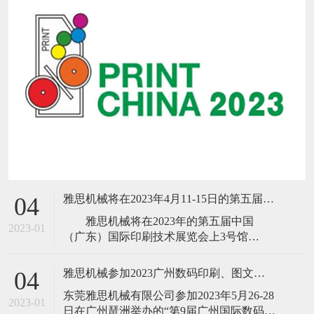
雅思机械将在2023年4月11-15日的第五届中国(广东)国际印刷技术展览会
04
雅思机械将在2023年的第五届中国
2023-01
（广东）国际印刷技术展览会上3号馆
B303（18、16号门前）隆重推出新品B13高
速胶装联动线、高速三面切书机、数码折
雅思机械参加2023广州数码印刷、图文快印展
04
配锁一体机、NO SPACE不空格高速全自动
​东莞雅思机械有限公司参加2023年5月26-28
锁线机、高速
2023-01
日在广州琶洲举办的“第9届广州国际数码印