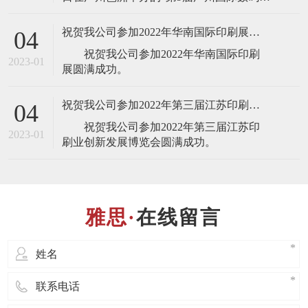
刷、图文快印展览会”，届时将展出最新的
全自动锁线机，欢迎业界人士莅临雅思机
祝贺我公司参加2022年华南国际印刷展圆满成功
04
械展台(展台号：1T22)参观指导！ 东莞
祝贺我公司参加2022年华南国际印刷
市雅思机械设备有限公司是一家专业设
2023-01
计、制造、销售、服务于
祝贺我公司参加2022年第三届江苏印刷业创新发展博览会圆满成功
04
祝贺我公司参加2022年第三届江苏印
2023-01
在线留言