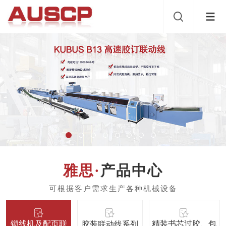
产品中心
锁线机及配页联
精装书芯过胶、包
胶装联动线系列