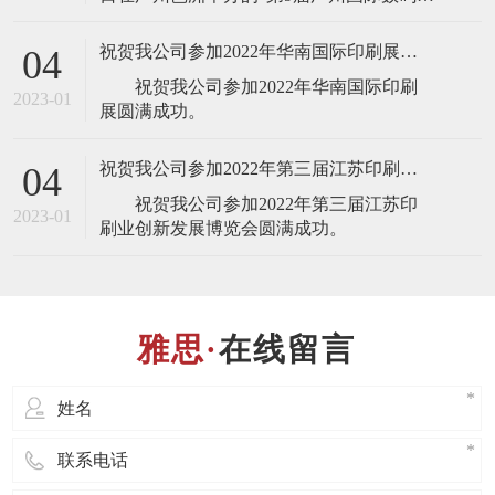
刷、图文快印展览会”，届时将展出最新的
全自动锁线机，欢迎业界人士莅临雅思机
祝贺我公司参加2022年华南国际印刷展圆满成功
04
械展台(展台号：1T22)参观指导！ 东莞
祝贺我公司参加2022年华南国际印刷
市雅思机械设备有限公司是一家专业设
2023-01
计、制造、销售、服务于
祝贺我公司参加2022年第三届江苏印刷业创新发展博览会圆满成功
04
祝贺我公司参加2022年第三届江苏印
2023-01
在线留言