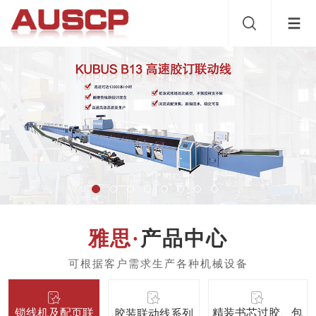
产品中心
锁线机及配页联
精装书芯过胶、包
胶装联动线系列