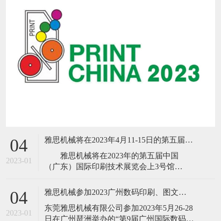
雅思机械将在2023年4月11-15日的第五届中国(广东)国际印刷技术展览会
04
雅思机械将在2023年的第五届中国
2023-01
（广东）国际印刷技术展览会上3号馆
B303（18、16号门前）隆重推出新品B13高
速胶装联动线、高速三面切书机、数码折
雅思机械参加2023广州数码印刷、图文快印展
04
配锁一体机、NO SPACE不空格高速全自动
​东莞雅思机械有限公司参加2023年5月26-28
锁线机、高速
2023-01
日在广州琶洲举办的“第9届广州国际数码印