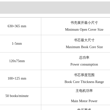
书壳展开最小尺寸
630×365 mm
Minimum Open Cover Size
书芯最大尺寸
1-5mm
Maximum Book Core Size
总功率
120x75mm
Power consumption
书芯厚度范围
100×125 mm
Book Core Thickness Range
主电机功率
50 books/minute
Main Motor Power