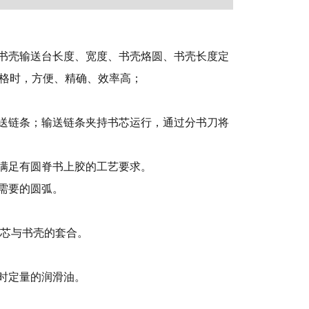
成书壳输送台长度、宽度、书壳烙圆、书壳长度定
格时，方便、精确、效率高；
输送链条；输送链条夹持书芯运行，通过分书刀将
满足有圆脊书上胶的工艺要求。
需要的圆弧。
书芯与书壳的套合。
时定量的润滑油。