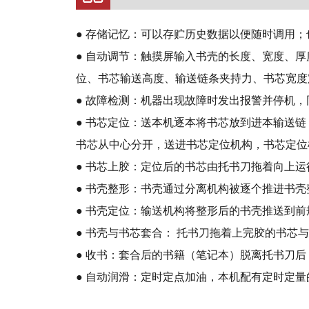
● 存储记忆：可以存贮历史数据以便随时调用
● 自动调节：触摸屏输入书壳的长度、宽度、
位、书芯输送高度、输送链条夹持力、书芯宽度
● 故障检测：机器出现故障时发出报警并停机
● 书芯定位：送本机逐本将书芯放到进本输送
书芯从中心分开，送进书芯定位机构，书芯定位
● 书芯上胶：定位后的书芯由托书刀拖着向上
● 书壳整形：书壳通过分离机构被逐个推进书
● 书壳定位：输送机构将整形后的书壳推送到
● 书壳与书芯套合： 托书刀拖着上完胶的书
● 收书：套合后的书籍（笔记本）脱离托书刀
● 自动润滑：定时定点加油，本机配有定时定