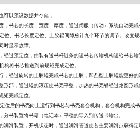
；也可以预设数据并存储；
厚度，书芯的长度、宽度、厚度，通过伺服（传动）系统自动完
定位、书芯长度定位、上胶辊间隙总计九个环节的调节。改变规
，同时显示故障。
链，经过预定位，由装有送书杆链条的递书芯传输机构递给书芯
机构将书芯推送到前规矩完成定位。
运行，经过旋转的上胶辊完成书芯的上胶，凹凸型上胶辊能更好的
壳整形部，通过辊的滚压使书壳平整，加热的书壳脊经过烙圆形成
前规矩完成定位。
芯与定位后的书壳向上运行到书芯与书壳套合机构，套合机构完成
后，分书装置将书籍（笔记本）平稳的导入到传送带输出。
量的润滑装置，开机状态时，通过润滑管道使各主要润滑点获得定