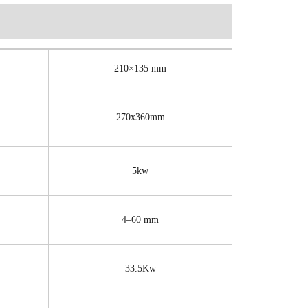
210×135 mm
270x360mm
5kw
4–60 mm
33.5Kw