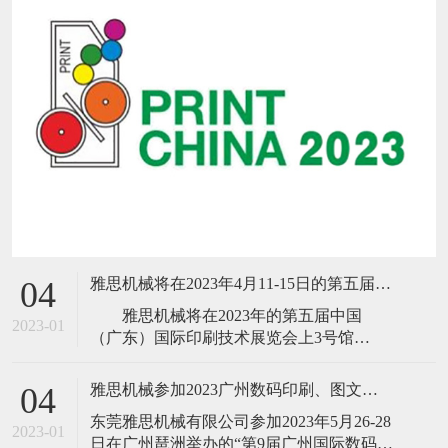
雅思机械将在2023年4月11-15日的第五届中国(广东)国际印刷技术展览会
04
雅思机械将在2023年的第五届中国
2023-01
（广东）国际印刷技术展览会上3号馆
B303（18、16号门前）隆重推出新品B13高
速胶装联动线、高速三面切书机、数码折
雅思机械参加2023广州数码印刷、图文快印展
04
配锁一体机、NO SPACE不空格高速全自动
​东莞雅思机械有限公司参加2023年5月26-28
锁线机、高速
2023-01
日在广州琶洲举办的“第9届广州国际数码印