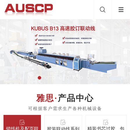
产品中心
锁线机及配页联
精装书芯过胶、包
胶装联动线系列