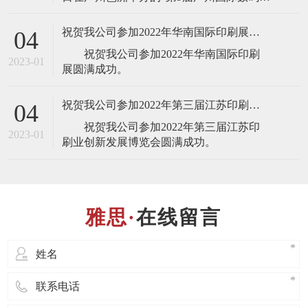
刷、图文快印展览会”，届时将展出最新的
全自动锁线机，欢迎业界人士莅临雅思机
祝贺我公司参加2022年华南国际印刷展圆满成功
04
械展台(展台号：1T22)参观指导！ 东莞
祝贺我公司参加2022年华南国际印刷
市雅思机械设备有限公司是一家专业设
2023-01
计、制造、销售、服务于
祝贺我公司参加2022年第三届江苏印刷业创新发展博览会圆满成功
04
祝贺我公司参加2022年第三届江苏印
2023-01
在线留言