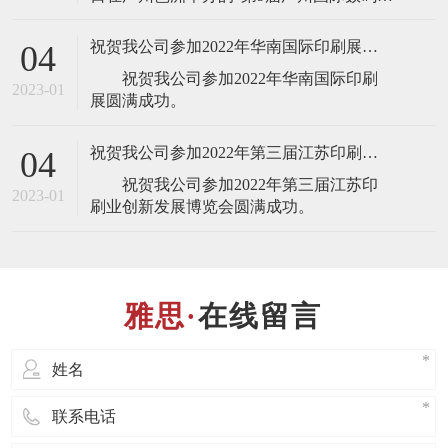
刷、图文快印展览会”，届时将展出最新的
全自动锁线机，欢迎业界人士莅临雅思机
祝贺我公司参加2022年华南国际印刷展圆满成功
04
械展台(展台号：1T22)参观指导！ 东莞
祝贺我公司参加2022年华南国际印刷
市雅思机械设备有限公司是一家专业设
2023-01
计、制造、销售、服务于
祝贺我公司参加2022年第三届江苏印刷业创新发展博览会圆满成功
04
祝贺我公司参加2022年第三届江苏印
2023-01
在线留言