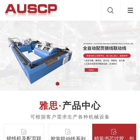
产品中心
锁线机及配页联
精装书芯过胶、包
胶装联动线系列