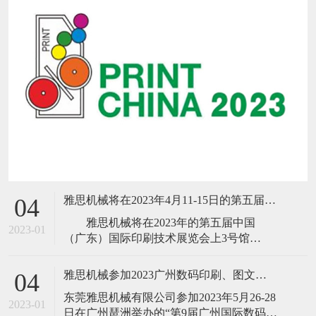
雅思机械将在2023年4月11-15日的第五届中国(广东)国际印刷技术展览会
04
雅思机械将在2023年的第五届中国
2023-01
（广东）国际印刷技术展览会上3号馆
B303（18、16号门前）隆重推出新品B13高
速胶装联动线、高速三面切书机、数码折
雅思机械参加2023广州数码印刷、图文快印展
04
配锁一体机、NO SPACE不空格高速全自动
​东莞雅思机械有限公司参加2023年5月26-28
锁线机、高速
2023-01
日在广州琶洲举办的“第9届广州国际数码印