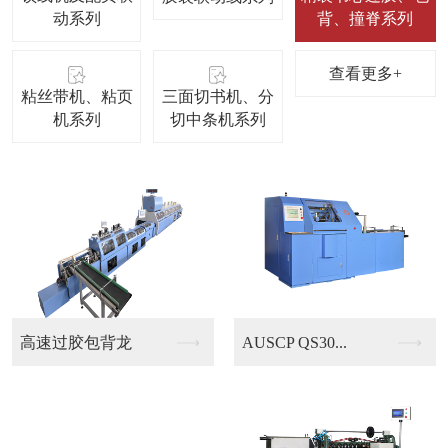
动系列
背、撞脊系列
查看更多+
粘丝带机、粘页
三面切书机、分
机系列
切中条机系列
USCP QS30...
SD70数控高速全自...
自动