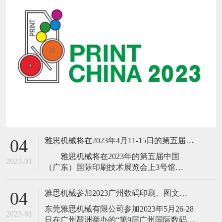
雅思机械将在2023年4月11-15日的第五届中国(广东)国际印刷技术展览会
04
雅思机械将在2023年的第五届中国
2023-01
（广东）国际印刷技术展览会上3号馆
B303（18、16号门前）隆重推出新品B13高
速胶装联动线、高速三面切书机、数码折
雅思机械参加2023广州数码印刷、图文快印展
04
配锁一体机、NO SPACE不空格高速全自动
​东莞雅思机械有限公司参加2023年5月26-28
锁线机、高速
2023-01
日在广州琶洲举办的“第9届广州国际数码印