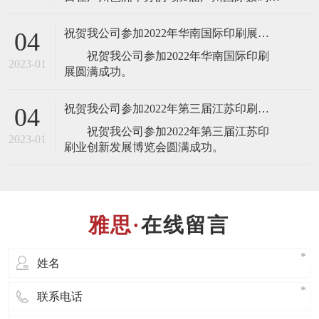
刷、图文快印展览会”，届时将展出最新的
全自动锁线机，欢迎业界人士莅临雅思机
祝贺我公司参加2022年华南国际印刷展圆满成功
04
械展台(展台号：1T22)参观指导！ 东莞
祝贺我公司参加2022年华南国际印刷
市雅思机械设备有限公司是一家专业设
2023-01
计、制造、销售、服务于
祝贺我公司参加2022年第三届江苏印刷业创新发展博览会圆满成功
04
祝贺我公司参加2022年第三届江苏印
2023-01
在线留言