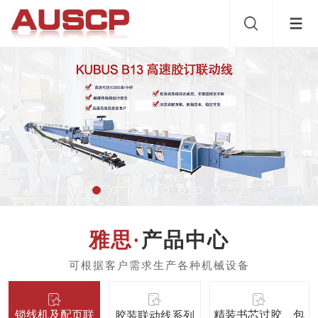
产品中心
锁线机及配页联
精装书芯过胶、包
胶装联动线系列