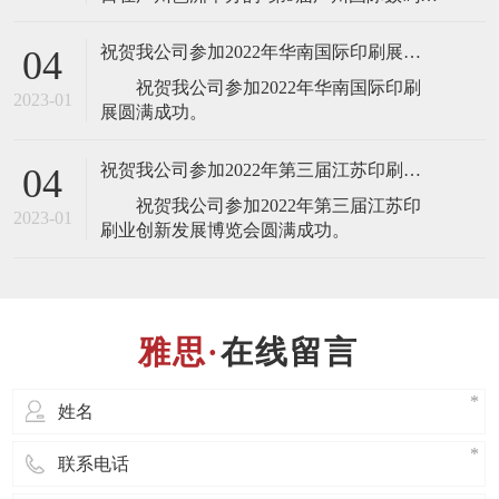
刷、图文快印展览会”，届时将展出最新的
全自动锁线机，欢迎业界人士莅临雅思机
祝贺我公司参加2022年华南国际印刷展圆满成功
04
械展台(展台号：1T22)参观指导！ 东莞
祝贺我公司参加2022年华南国际印刷
市雅思机械设备有限公司是一家专业设
2023-01
计、制造、销售、服务于
祝贺我公司参加2022年第三届江苏印刷业创新发展博览会圆满成功
04
祝贺我公司参加2022年第三届江苏印
2023-01
在线留言