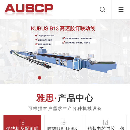
产品中心
锁线机及配页联
精装书芯过胶、包
胶装联动线系列