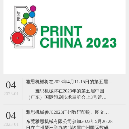
雅思机械将在2023年4月11-15日的第五届中国(广东)国际印刷技术展览会
04
雅思机械将在2023年的第五届中国
2023-01
（广东）国际印刷技术展览会上3号馆
B303（18、16号门前）隆重推出新品B13高
速胶装联动线、高速三面切书机、数码折
雅思机械参加2023广州数码印刷、图文快印展
04
配锁一体机、NO SPACE不空格高速全自动
​东莞雅思机械有限公司参加2023年5月26-28
锁线机、高速
2023-01
日在广州琶洲举办的“第9届广州国际数码印