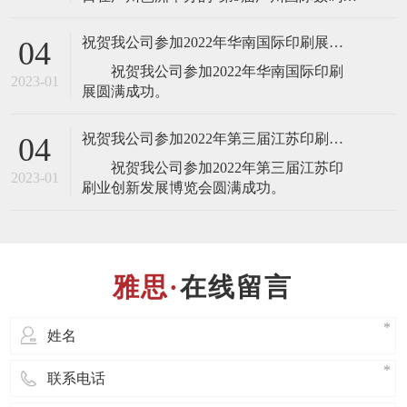
刷、图文快印展览会”，届时将展出最新的
全自动锁线机，欢迎业界人士莅临雅思机
祝贺我公司参加2022年华南国际印刷展圆满成功
04
械展台(展台号：1T22)参观指导！ 东莞
祝贺我公司参加2022年华南国际印刷
市雅思机械设备有限公司是一家专业设
2023-01
计、制造、销售、服务于
祝贺我公司参加2022年第三届江苏印刷业创新发展博览会圆满成功
04
祝贺我公司参加2022年第三届江苏印
2023-01
在线留言