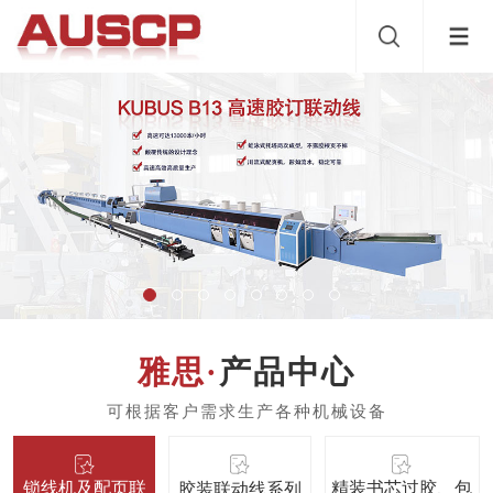
产品中心
锁线机及配页联
精装书芯过胶、包
胶装联动线系列