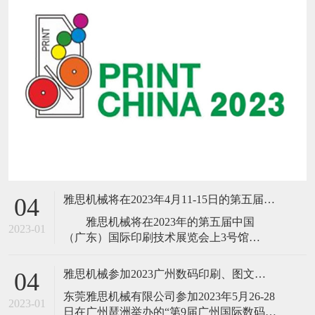
雅思机械将在2023年4月11-15日的第五届中国(广东)国际印刷技术展览会
04
雅思机械将在2023年的第五届中国
2023-01
（广东）国际印刷技术展览会上3号馆
B303（18、16号门前）隆重推出新品B13高
速胶装联动线、高速三面切书机、数码折
雅思机械参加2023广州数码印刷、图文快印展
04
配锁一体机、NO SPACE不空格高速全自动
​东莞雅思机械有限公司参加2023年5月26-28
锁线机、高速
2023-01
日在广州琶洲举办的“第9届广州国际数码印