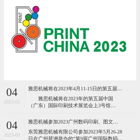
雅思机械将在2023年4月11-15日的第五届中国(广东)国际印刷技术展览会
04
雅思机械将在2023年的第五届中国
2023-01
（广东）国际印刷技术展览会上3号馆
B303（18、16号门前）隆重推出新品B13高
速胶装联动线、高速三面切书机、数码折
雅思机械参加2023广州数码印刷、图文快印展
04
配锁一体机、NO SPACE不空格高速全自动
​东莞雅思机械有限公司参加2023年5月26-28
锁线机、高速
2023-01
日在广州琶洲举办的“第9届广州国际数码印