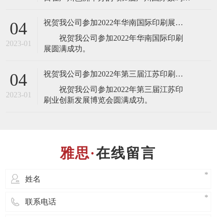
刷、图文快印展览会”，届时将展出最新的
全自动锁线机，欢迎业界人士莅临雅思机
祝贺我公司参加2022年华南国际印刷展圆满成功
04
械展台(展台号：1T22)参观指导！ 东莞
祝贺我公司参加2022年华南国际印刷
市雅思机械设备有限公司是一家专业设
2023-01
计、制造、销售、服务于
祝贺我公司参加2022年第三届江苏印刷业创新发展博览会圆满成功
04
祝贺我公司参加2022年第三届江苏印
2023-01
在线留言