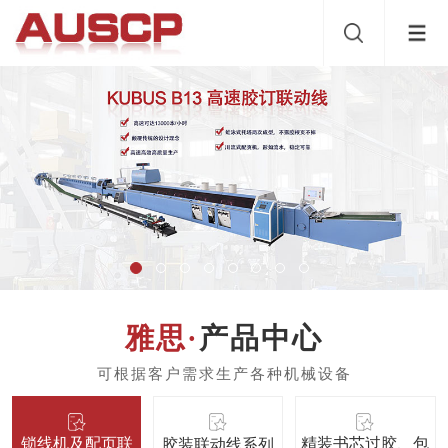
产品中心
锁线机及配页联
精装书芯过胶、包
胶装联动线系列