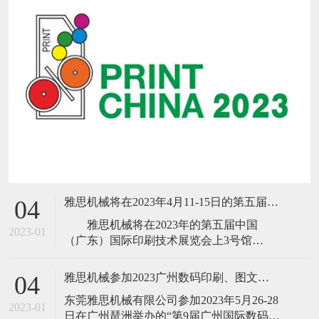
雅思机械将在2023年4月11-15日的第五届中国(广东)国际印刷技术展览会
04
雅思机械将在2023年的第五届中国
2023-01
（广东）国际印刷技术展览会上3号馆
B303（18、16号门前）隆重推出新品B13高
速胶装联动线、高速三面切书机、数码折
雅思机械参加2023广州数码印刷、图文快印展
04
配锁一体机、NO SPACE不空格高速全自动
​东莞雅思机械有限公司参加2023年5月26-28
锁线机、高速
2023-01
日在广州琶洲举办的“第9届广州国际数码印