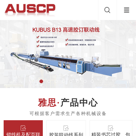
产品中心
锁线机及配页联
精装书芯过胶、包
胶装联动线系列