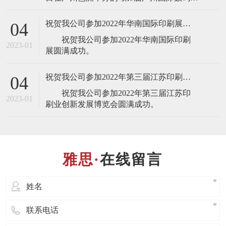
刷、图文快印展览会”，届时将展出最新的
全自动锁线机，欢迎业界人士莅临雅思机
祝贺我公司参加2022年华南国际印刷展圆满成功
04
械展台(展台号：1T22)参观指导！ 东莞
祝贺我公司参加2022年华南国际印刷
市雅思机械设备有限公司是一家专业设
2023-01
计、制造、销售、服务于
祝贺我公司参加2022年第三届江苏印刷业创新发展博览会圆满成功
04
祝贺我公司参加2022年第三届江苏印
2023-01
在线留言