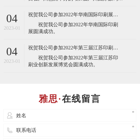
刷、图文快印展览会”，届时将展出最新的
全自动锁线机，欢迎业界人士莅临雅思机
祝贺我公司参加2022年华南国际印刷展圆满成功
04
械展台(展台号：1T22)参观指导！ 东莞
祝贺我公司参加2022年华南国际印刷
市雅思机械设备有限公司是一家专业设
2023-01
计、制造、销售、服务于
祝贺我公司参加2022年第三届江苏印刷业创新发展博览会圆满成功
04
祝贺我公司参加2022年第三届江苏印
2023-01
在线留言