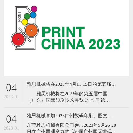
雅思机械将在2023年4月11-15日的第五届中国(广东)国际印刷技术展览会
04
雅思机械将在2023年的第五届中国
2023-01
（广东）国际印刷技术展览会上3号馆
B303（18、16号门前）隆重推出新品B13高
速胶装联动线、高速三面切书机、数码折
雅思机械参加2023广州数码印刷、图文快印展
04
配锁一体机、NO SPACE不空格高速全自动
​东莞雅思机械有限公司参加2023年5月26-28
锁线机、高速
2023-01
日在广州琶洲举办的“第9届广州国际数码印