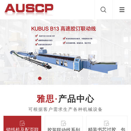
产品中心
锁线机及配页联
精装书芯过胶、包
胶装联动线系列